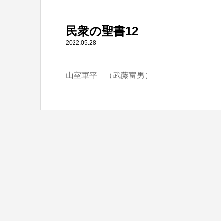
" itemprop="item">
民衆の聖書12
Warning
: Undefined array key 0 in
/home/tbts/tbts.jp/pu
2022.05.28
山室軍平 （武藤富男）
Warning
: Attempt to read property "name" on null in
/home/t
民衆の聖書12