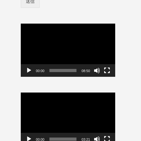
送信
ン
情
報
を
保
動
存
画
プ
レ
ー
ヤ
ー
00:00
08:50
動
画
プ
レ
ー
ヤ
ー
00:00
03:21