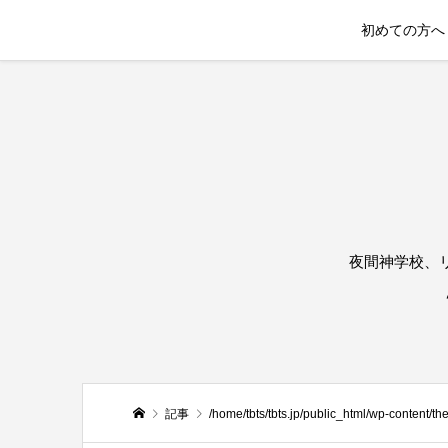
初めての方へ
夜間神学校、
記事
/home/tbts/tbts.jp/public_html/wp-content/