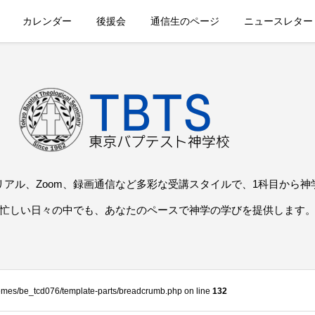
カレンダー
後援会
通信生のページ
ニュースレター
リアル、Zoom、録画通信など多彩な受講スタイルで、1科目から神
忙しい日々の中でも、あなたのペースで神学の学びを提供します
themes/be_tcd076/template-parts/breadcrumb.php on line
132