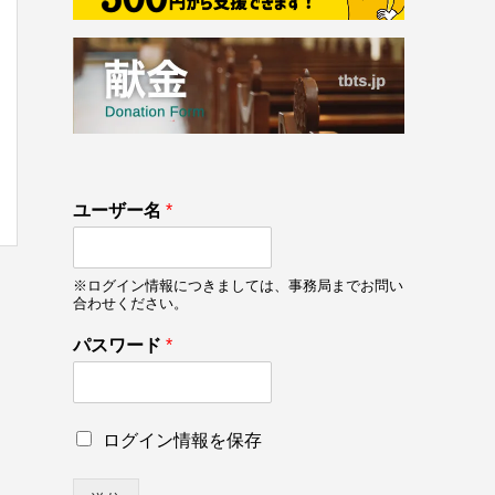
133
*
ユーザー名
*
on line
133
ロ
グ
イ
※ログイン情報につきましては、事務局までお問い
ン
合わせください。
情
報
パスワード
*
を
保
存
*
ロ
ログイン情報を保存
グ
イ