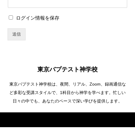
*
ロ
ログイン情報を保存
ロ
グ
グ
イ
イ
送信
ン
ン
情
情
報
報
を
を
保
保
存
存
東京バプテスト神学校
ユ
ー
東京バプテスト神学校は、夜間、リアル、Zoom、録画通信な
ザ
ー
ど多彩な受講スタイルで、1科目から神学を学べます。忙しい
名
日々の中でも、あなたのペースで深い学びを提供します。
Copyright ©
東京バプテスト神学校. All Rights Reserved.