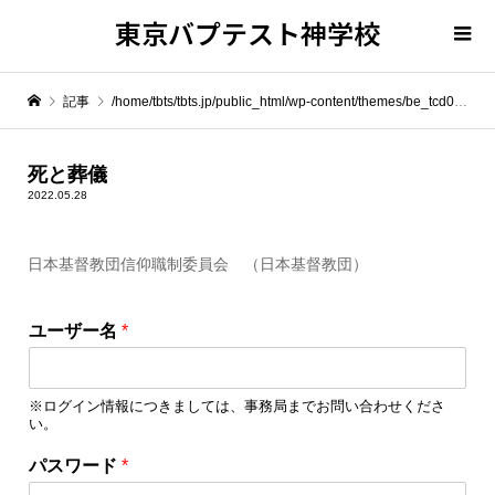
東京バプテスト神学校
記事
/home/tbts/tbts.jp/public_html/wp-content/themes/be_tcd076/template-parts/breadcrumb.php on line
" itemprop="item">
死と葬儀
2022.05.28
Warning
: Undefined array key 0 in
/home/tbts/tbts.jp/public_html/wp-content/themes/be_tcd076/template-parts/breadcrumb.php
日本基督教団信仰職制委員会 （日本基督教団）
Warning
: Attempt to read property "name" on null in
/home/tbts/tbts.jp/public_html/wp-content/themes/be_tcd076/template-parts/breadcrumb.php
ユーザー名
*
死と葬儀
※ログイン情報につきましては、事務局までお問い合わせくださ
い。
パスワード
*