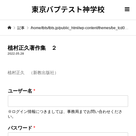
東京バプテスト神学校
記事
/home/tbts/tbts.jp/public_html/wp-content/themes/be_tcd076/template-parts/breadcrumb.php on line
" itemprop="item">
植村正久著作集 ２
2022.05.28
Warning
: Undefined array key 0 in
/home/tbts/tbts.jp/public_html/wp-content/themes/be_tcd076/template-parts/breadcrumb.php
植村正久 （新教出版社）
Warning
: Attempt to read property "name" on null in
/home/tbts/tbts.jp/public_html/wp-content/themes/be_tcd076/template-parts/breadcrumb.php
ユーザー名
*
植村正久著作集 ２
※ログイン情報につきましては、事務局までお問い合わせくださ
い。
パ
パスワード
*
ス