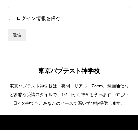
ワ
ー
ド
ロ
ログイン情報を保存
*
グ
*
イ
送信
ン
情
報
を
保
存
東京バプテスト神学校
東京バプテスト神学校は、夜間、リアル、Zoom、録画通信な
ど多彩な受講スタイルで、1科目から神学を学べます。忙しい
日々の中でも、あなたのペースで深い学びを提供します。
Copyright ©
東京バプテスト神学校. All Rights Reserved.