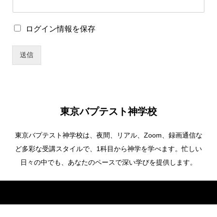
ワ
ー
ド
ロ
ログイン情報を保存
パ
グ
ス
イ
ワ
送信
ン
ー
情
ド
報
ロ
を
グ
保
イ
存
ン
東京バプテスト神学校
情
報
東京バプテスト神学校は、夜間、リアル、Zoom、録画通信な
を
保
ど多彩な受講スタイルで、1科目から神学を学べます。忙しい
存
日々の中でも、あなたのペースで深い学びを提供します。
Copyright ©
東京バプテスト神学校. All Rights Reserved.