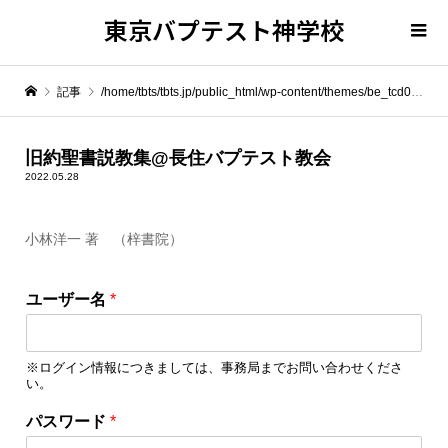
東京バプテスト神学校
記事
/home/tbts/tbts.jp/public_html/wp-content/themes/be_tcd076/template-parts/breadcrumb.php on line
" itemprop="item">
旧約聖書説教集@長住バプテスト教会
2022.05.28
Warning
: Undefined array key 0 in
/home/tbts/tbts.jp/public_html/wp-content/themes/be_tcd076/template-parts/breadcrumb.php
小林洋一 著 （梓書院）
Warning
: Attempt to read property "name" on null in
/home/tbts/tbts.jp/public_html/wp-content/themes/be_tcd076/template-parts/breadcrumb.php
ユーザー名
*
旧約聖書説教集@長住バプテスト教会
※ログイン情報につきましては、事務局までお問い合わせくださ
い。
パ
パスワード
*
ス