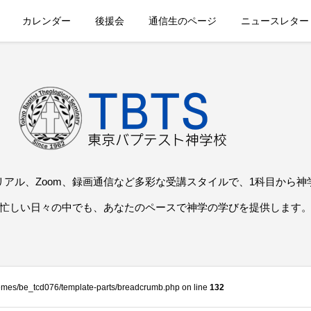
カレンダー
後援会
通信生のページ
ニュースレター
リアル、Zoom、録画通信など多彩な受講スタイルで、1科目から神
忙しい日々の中でも、あなたのペースで神学の学びを提供します
themes/be_tcd076/template-parts/breadcrumb.php on line
132