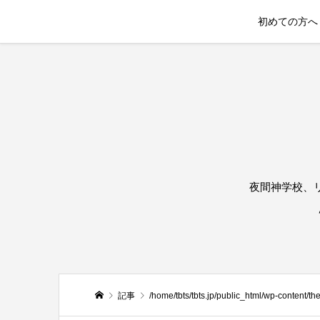
初めての方へ
夜間神学校、
記事
/home/tbts/tbts.jp/public_html/wp-content/