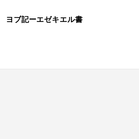
Ⅱ ヨブ記ーエゼキエル書
blic_html/wp-content/themes/be_tcd076/template-parts/breadcrumb.php
on line
bts/tbts.jp/public_html/wp-content/themes/be_tcd076/template-parts/breadcrumb.php