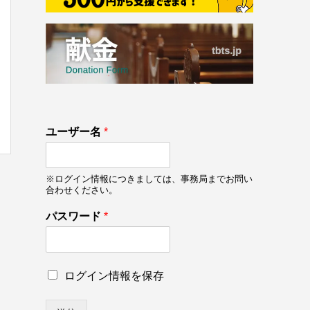
133
パ
ユーザー名
*
on line
133
ス
ワ
ー
※ログイン情報につきましては、事務局までお問い
ド
合わせください。
*
*
パスワード
*
ロ
ログイン情報を保存
グ
イ