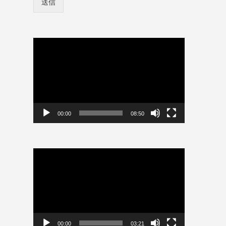
送信
ン
情
報
を
保
動
存
画
プ
レ
ー
ヤ
ー
00:00
08:50
動
画
プ
レ
ー
ヤ
ー
00:00
03:21