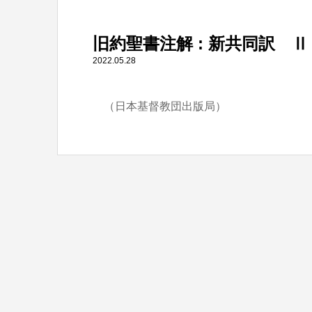
" itemprop="item">
旧約聖書注解 : 新共同訳 
Warning
: Undefined array key 0 in
/home/tbts/tbts.jp/pu
2022.05.28
（日本基督教団出版局）
Warning
: Attempt to read property "name" on null in
/home/t
旧約聖書注解 : 新共同訳 Ⅱ ヨブ記ーエゼキエル書