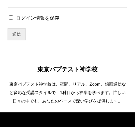
イ
ン
情
ロ
ログイン情報を保存
報
グ
を
イ
保
送信
ン
存
情
ユ
報
ー
を
ザ
保
ー
存
名
東京バプテスト神学校
ロ
グ
東京バプテスト神学校は、夜間、リアル、Zoom、録画通信な
イ
ン
ど多彩な受講スタイルで、1科目から神学を学べます。忙しい
情
日々の中でも、あなたのペースで深い学びを提供します。
報
を
保
Copyright ©
東京バプテスト神学校. All Rights Reserved.
存