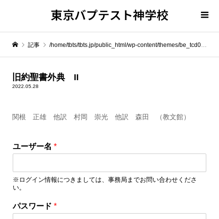
東京バプテスト神学校
記事
/home/tbts/tbts.jp/public_html/wp-content/themes/be_tcd076/template-parts/breadcrumb.php on line
" itemprop="item">
旧約聖書外典 II
2022.05.28
Warning
: Undefined array key 0 in
/home/tbts/tbts.jp/public_html/wp-content/themes/be_tcd076/template-parts/breadcrumb.php
関根 正雄 他訳 村岡 崇光 他訳 森田 （教文館）
Warning
: Attempt to read property "name" on null in
/home/tbts/tbts.jp/public_html/wp-content/themes/be_tcd076/template-parts/breadcrumb.php
ユーザー名
*
旧約聖書外典 II
※ログイン情報につきましては、事務局までお問い合わせくださ
い。
ロ
パスワード
*
グ