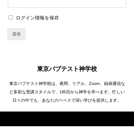
ロ
ログイン情報を保存
グ
イ
送信
ン
情
報
を
保
存
東京バプテスト神学校
東京バプテスト神学校は、夜間、リアル、Zoom、録画通信な
ど多彩な受講スタイルで、1科目から神学を学べます。忙しい
日々の中でも、あなたのペースで深い学びを提供します。
Copyright ©
東京バプテスト神学校. All Rights Reserved.