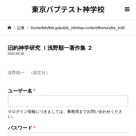
東京バプテスト神学校
記事
/home/tbts/tbts.jp/public_html/wp-content/themes/be_tcd076/template-parts/breadcrumb.php on line
" itemprop="item">
旧約神学研究 Ⅰ浅野順一著作集 ２
2022.05.28
Warning
: Undefined array key 0 in
/home/tbts/tbts.jp/public_html/wp-content/themes/be_tcd076/template-parts/breadcrumb.php
浅野順一 （創文社）
パ
Warning
: Attempt to read property "name" on null in
/home/tbts/tbts.jp/public_html/wp-content/themes/be_tcd076/template-parts/breadcrumb.php
ユーザー名
*
ス
ワ
旧約神学研究 Ⅰ浅野順一著作集 ２
ー
※ログイン情報につきましては、事務局までお問い合わせくださ
ド
い。
*
*
パスワード
*