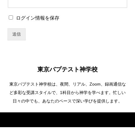
ロ
ログイン情報を保存
グ
イ
送信
ン
情
報
を
保
存
東京バプテスト神学校
東京バプテスト神学校は、夜間、リアル、Zoom、録画通信な
ど多彩な受講スタイルで、1科目から神学を学べます。忙しい
日々の中でも、あなたのペースで深い学びを提供します。
Copyright ©
東京バプテスト神学校. All Rights Reserved.