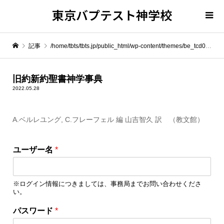
東京バプテスト神学校
記事
/home/tbts/tbts.jp/public_html/wp-content/themes/be_tcd076/template-parts/breadcrumb.php on line
" itemprop="item">
旧約新約聖書神学事典
2022.05.28
Warning
: Undefined array key 0 in
/home/tbts/tbts.jp/public_html/wp-content/themes/be_tcd076/template-parts/breadcrumb.php
A.ベルレユング, C.フレーフェル 編 山吉智久 訳 （教文館）
*
Warning
: Attempt to read property "name" on null in
/home/tbts/tbts.jp/public_html/wp-content/themes/be_tcd076/template-parts/breadcrumb.php
ユーザー名
*
パ
ス
旧約新約聖書神学事典
ワ
※ログイン情報につきましては、事務局までお問い合わせくださ
ー
い。
ド
*
パスワード
*