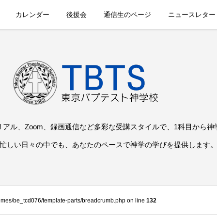
カレンダー
後援会
通信生のページ
ニュースレター
リアル、Zoom、録画通信など多彩な受講スタイルで、1科目から神
忙しい日々の中でも、あなたのペースで神学の学びを提供します
themes/be_tcd076/template-parts/breadcrumb.php on line
132