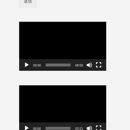
送信
ン
ド
情
*
報
*
を
保
動
存
画
プ
レ
ー
ヤ
ー
00:00
08:50
動
画
プ
レ
ー
ヤ
ー
00:00
03:21