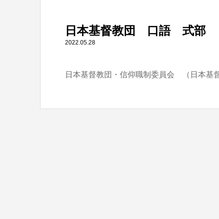
" itemprop="item">
日本基督教団 口語 式部
Warning
: Undefined array key 0 in
/home/tbts/tbts.jp/pu
2022.05.28
日本基督教団・信仰職制委員会 （日本基
Warning
: Attempt to read property "name" on null in
/home/t
日本基督教団 口語 式部