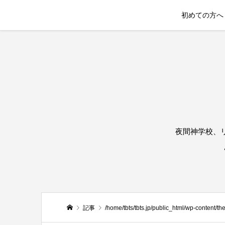
初めての方へ
夜間神学校、
記事
/home/tbts/tbts.jp/public_html/wp-content/