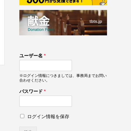
133
ユーザー名
*
on line
133
※ログイン情報につきましては、事務局までお問い
合わせください。
パスワード
*
パ
ロ
ログイン情報を保存
ス
グ
ワ
イ
ー