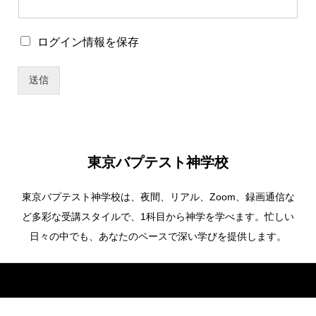
存
*
ロ
ロ
ログイン情報を保存
グ
グ
イ
イ
ン
送信
ン
情
情
報
報
を
を
保
保
存
存
東京バプテスト神学校
東京バプテスト神学校は、夜間、リアル、Zoom、録画通信な
ど多彩な受講スタイルで、1科目から神学を学べます。忙しい
日々の中でも、あなたのペースで深い学びを提供します。
Copyright ©
東京バプテスト神学校. All Rights Reserved.