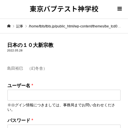
東京バプテスト神学校
記事
/home/tbts/tbts.jp/public_html/wp-content/themes/be_tcd076/template-parts/breadcrumb.php on line
" itemprop="item">
日本の１０大新宗教
2022.05.28
Warning
: Undefined array key 0 in
/home/tbts/tbts.jp/public_html/wp-content/themes/be_tcd076/template-parts/breadcrumb.php
島田裕巳 （幻冬舎）
ロ
Warning
: Attempt to read property "name" on null in
/home/tbts/tbts.jp/public_html/wp-content/themes/be_tcd076/template-parts/breadcrumb.php
ユーザー名
*
グ
イ
日本の１０大新宗教
ン
※ログイン情報につきましては、事務局までお問い合わせくださ
情
い。
報
を
パスワード
*
保