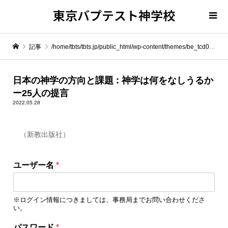
東京バプテスト神学校
記事
/home/tbts/tbts.jp/public_html/wp-content/themes/be_tcd076/template-parts/breadcrumb.php on line
" itemprop="item">
日本の神学の方向と課題 : 神学は何をなしうるか
ー25人の提言
Warning
: Undefined array key 0 in
/home/tbts/tbts.jp/public_html/wp-content/themes/be_tcd076/template-parts/breadcrumb.php
2022.05.28
（新教出版社）
Warning
: Attempt to read property "name" on null in
/home/tbts/tbts.jp/public_html/wp-content/themes/be_tcd076/template-parts/breadcrumb.php
パ
ユーザー名
*
ス
日本の神学の方向と課題 : 神学は何をなしうるかー25人の提言
ワ
ー
※ログイン情報につきましては、事務局までお問い合わせくださ
ド
い。
*
パ
パスワード
*