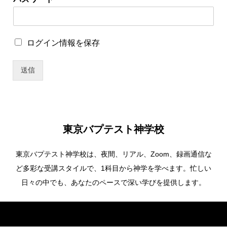
ス
ワ
ー
ド
ロ
ログイン情報を保存
グ
イ
送信
ン
情
報
を
保
存
東京バプテスト神学校
東京バプテスト神学校は、夜間、リアル、Zoom、録画通信な
ど多彩な受講スタイルで、1科目から神学を学べます。忙しい
日々の中でも、あなたのペースで深い学びを提供します。
Copyright ©
東京バプテスト神学校. All Rights Reserved.