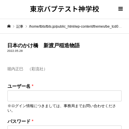
東京バプテスト神学校
記事
/home/tbts/tbts.jp/public_html/wp-content/themes/be_tcd076/template-parts/breadcrumb.php on line
" itemprop="item">
日本のかけ橋 新渡戸稲造物語
2022.05.28
Warning
: Undefined array key 0 in
/home/tbts/tbts.jp/public_html/wp-content/themes/be_tcd076/template-parts/breadcrumb.php
堀内正巳 （彩流社）
Warning
: Attempt to read property "name" on null in
/home/tbts/tbts.jp/public_html/wp-content/themes/be_tcd076/template-parts/breadcrumb.php
ユーザー名
*
日本のかけ橋 新渡戸稲造物語
※ログイン情報につきましては、事務局までお問い合わせくださ
い。
パスワード
*