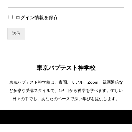
*
ロ
ログイン情報を保存
パ
グ
ス
イ
ワ
送信
ン
ー
情
ド
報
パ
を
ス
保
ワ
存
ー
東京バプテスト神学校
ド
東京バプテスト神学校は、夜間、リアル、Zoom、録画通信な
ど多彩な受講スタイルで、1科目から神学を学べます。忙しい
日々の中でも、あなたのペースで深い学びを提供します。
Copyright ©
東京バプテスト神学校. All Rights Reserved.