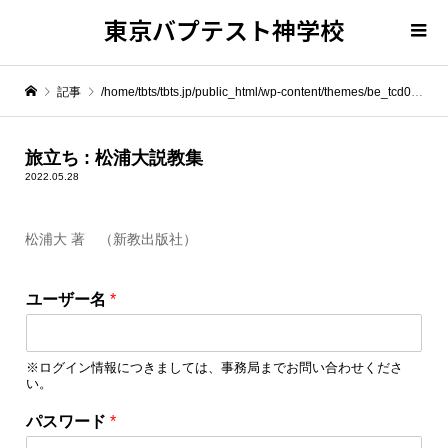
東京バプテスト神学校
記事
/home/tbts/tbts.jp/public_html/wp-content/themes/be_tcd076/template-parts/breadcrumb.php on line
" itemprop="item">
旅立ち : 松浦大説教集
2022.05.28
Warning
: Undefined array key 0 in
/home/tbts/tbts.jp/public_html/wp-content/themes/be_tcd076/template-parts/breadcrumb.php
松浦大 著 （新教出版社）
Warning
: Attempt to read property "name" on null in
/home/tbts/tbts.jp/public_html/wp-content/themes/be_tcd076/template-parts/breadcrumb.php
ユーザー名
*
旅立ち : 松浦大説教集
※ログイン情報につきましては、事務局までお問い合わせくださ
い。
ユ
パスワード
*
ー