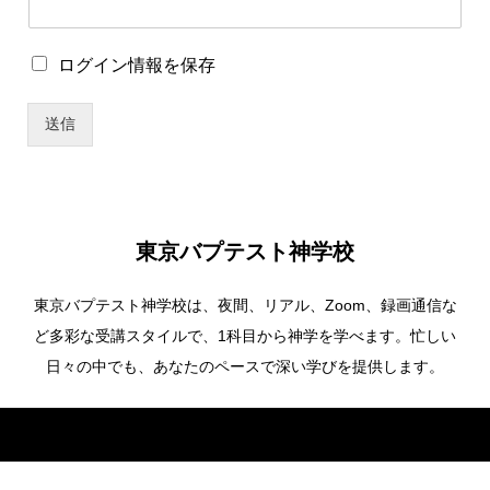
ザ
ー
名
ロ
ログイン情報を保存
パ
グ
ス
イ
ワ
送信
ン
ー
情
ド
報
パ
を
ス
保
ワ
存
ー
東京バプテスト神学校
ド
東京バプテスト神学校は、夜間、リアル、Zoom、録画通信な
ど多彩な受講スタイルで、1科目から神学を学べます。忙しい
日々の中でも、あなたのペースで深い学びを提供します。
Copyright ©
東京バプテスト神学校. All Rights Reserved.