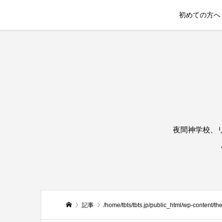
初めての方へ
夜間神学校、
記事
/home/tbts/tbts.jp/public_html/wp-content/