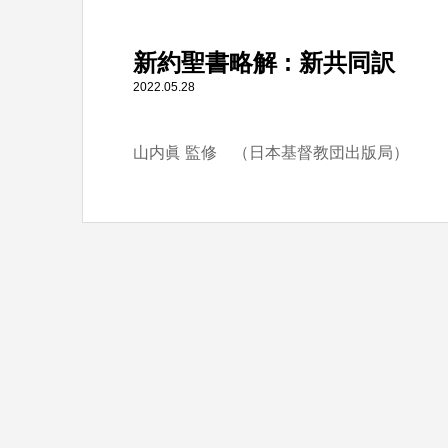
" itemprop="item">
新約聖書略解 : 新共同訳
Warning
: Undefined array key 0 in
/home/tbts/tbts.jp/pu
2022.05.28
山内眞 監修 （日本基督教団出版局）
Warning
: Attempt to read property "name" on null in
/home/t
新約聖書略解 : 新共同訳