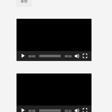
送信
ン
ー
情
ド
報
ユ
を
ー
保
動
ザ
存
画
ー
プ
名
レ
ー
ヤ
ー
00:00
08:50
動
画
プ
レ
ー
ヤ
ー
00:00
03:21