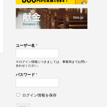
133
ユーザー名
*
on line
133
※ログイン情報につきましては、事務局までお問い
合わせください。
パスワード
*
*
ロ
ログイン情報を保存
パ
グ
ス
イ
ワ