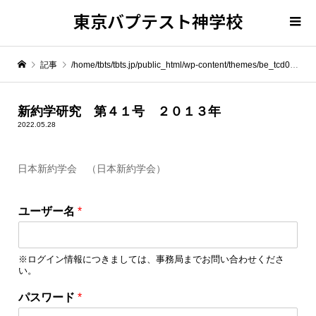
東京バプテスト神学校
記事
/home/tbts/tbts.jp/public_html/wp-content/themes/be_tcd076/template-parts/breadcrumb.php on line
" itemprop="item">
新約学研究 第４１号 ２０１３年
2022.05.28
Warning
: Undefined array key 0 in
/home/tbts/tbts.jp/public_html/wp-content/themes/be_tcd076/template-parts/breadcrumb.php
日本新約学会 （日本新約学会）
Warning
: Attempt to read property "name" on null in
/home/tbts/tbts.jp/public_html/wp-content/themes/be_tcd076/template-parts/breadcrumb.php
ユーザー名
*
新約学研究 第４１号 ２０１３年
※ログイン情報につきましては、事務局までお問い合わせくださ
い。
パスワード
*