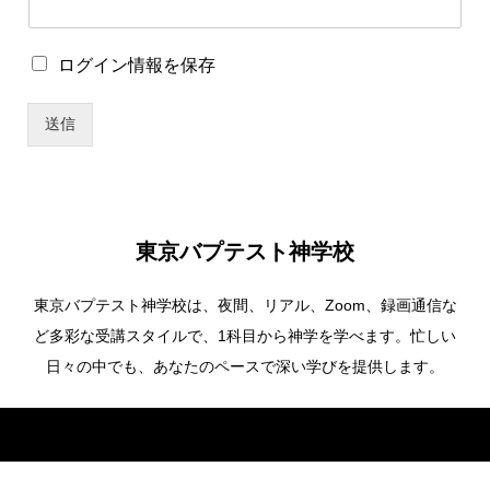
ユ
ロ
ログイン情報を保存
ー
グ
ザ
イ
ー
送信
ン
名
情
*
報
パ
を
ス
保
ワ
存
ー
東京バプテスト神学校
ド
東京バプテスト神学校は、夜間、リアル、Zoom、録画通信な
ど多彩な受講スタイルで、1科目から神学を学べます。忙しい
日々の中でも、あなたのペースで深い学びを提供します。
Copyright ©
東京バプテスト神学校. All Rights Reserved.