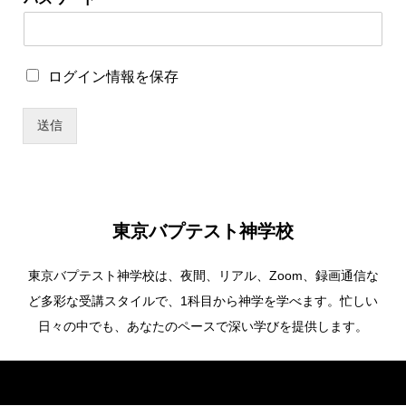
グ
イ
ン
情
ロ
ログイン情報を保存
報
グ
を
イ
保
送信
ン
存
情
ロ
報
グ
を
イ
保
ン
存
情
東京バプテスト神学校
報
を
東京バプテスト神学校は、夜間、リアル、Zoom、録画通信な
保
存
ど多彩な受講スタイルで、1科目から神学を学べます。忙しい
*
日々の中でも、あなたのペースで深い学びを提供します。
Copyright ©
東京バプテスト神学校. All Rights Reserved.