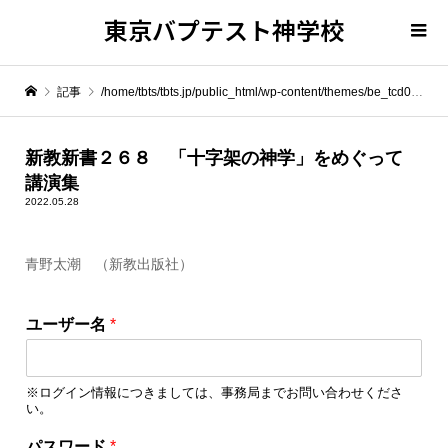
東京バプテスト神学校
記事
/home/tbts/tbts.jp/public_html/wp-content/themes/be_tcd076/template-parts/breadcrumb.php on line
" itemprop="item">
新教新書２６８ 「十字架の神学」をめぐって
講演集
Warning
: Undefined array key 0 in
/home/tbts/tbts.jp/public_html/wp-content/themes/be_tcd076/template-parts/breadcrumb.php
2022.05.28
青野太潮 （新教出版社）
Warning
: Attempt to read property "name" on null in
/home/tbts/tbts.jp/public_html/wp-content/themes/be_tcd076/template-parts/breadcrumb.php
ユーザー名
*
新教新書２６８ 「十字架の神学」をめぐって 講演集
※ログイン情報につきましては、事務局までお問い合わせくださ
い。
ロ
パスワード
*