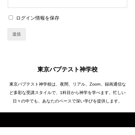
ワ
ー
ド
ロ
ログイン情報を保存
*
グ
ユ
イ
ー
送信
ン
ザ
情
ー
報
名
を
保
存
東京バプテスト神学校
東京バプテスト神学校は、夜間、リアル、Zoom、録画通信な
ど多彩な受講スタイルで、1科目から神学を学べます。忙しい
日々の中でも、あなたのペースで深い学びを提供します。
Copyright ©
東京バプテスト神学校. All Rights Reserved.