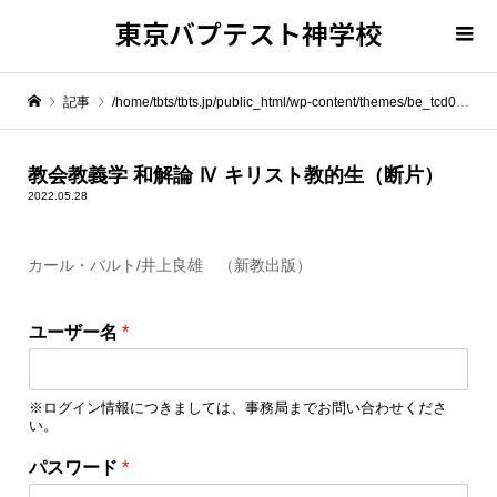
東京バプテスト神学校
記事
/home/tbts/tbts.jp/public_html/wp-content/themes/be_tcd076/template-parts/breadcrumb.php on line
" itemprop="item">
教会教義学 和解論 Ⅳ キリスト教的生（断片）
2022.05.28
Warning
: Undefined array key 0 in
/home/tbts/tbts.jp/public_html/wp-content/themes/be_tcd076/template-parts/breadcrumb.php
カール・バルト/井上良雄 （新教出版）
Warning
: Attempt to read property "name" on null in
/home/tbts/tbts.jp/public_html/wp-content/themes/be_tcd076/template-parts/breadcrumb.php
ユーザー名
*
教会教義学 和解論 Ⅳ キリスト教的生（断片）
※ログイン情報につきましては、事務局までお問い合わせくださ
い。
パ
パスワード
*
ス