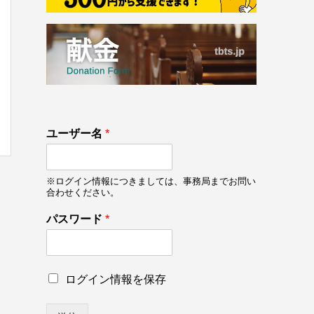
133
ユーザー名
*
on line
133
※ログイン情報につきましては、事務局までお問い
合わせください。
パスワード
*
パ
ロ
ログイン情報を保存
ス
グ
ワ
イ
ー