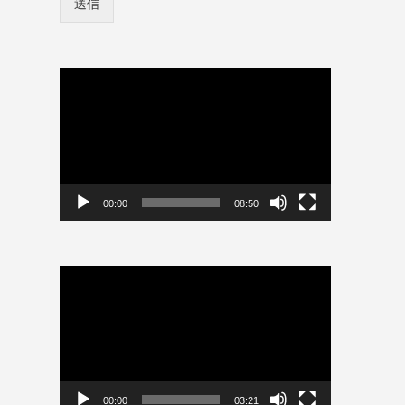
送信
ン
ド
情
ロ
報
グ
を
イ
保
動
ン
存
画
情
プ
報
レ
を
ー
保
ヤ
存
パ
ー
00:00
08:50
ス
ワ
ー
ド
動
画
プ
レ
ー
ヤ
ー
00:00
03:21