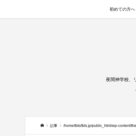
初めての方へ
夜間神学校、
記事
/home/tbts/tbts.jp/public_html/wp-content/