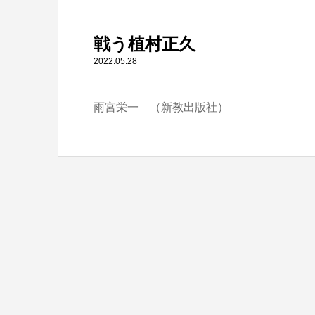
" itemprop="item">
戦う植村正久
Warning
: Undefined array key 0 in
/home/tbts/tbts.jp/pu
2022.05.28
雨宮栄一 （新教出版社）
Warning
: Attempt to read property "name" on null in
/home/t
戦う植村正久