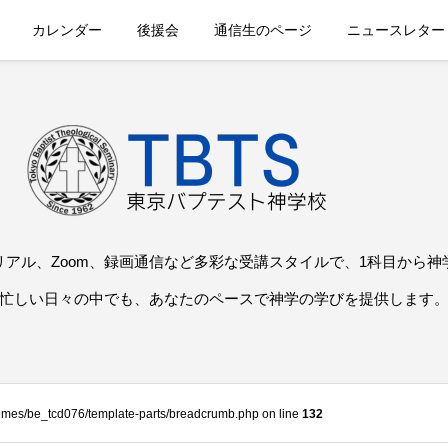
カレンダー
後援会
通信生のページ
ニュースレター
リアル、Zoom、録画通信など多彩な受講スタイルで、1科目から神
忙しい日々の中でも、あなたのペースで神学の学びを提供します
themes/be_tcd076/template-parts/breadcrumb.php on line
132