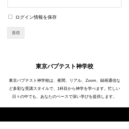
ワ
ー
ド
ロ
ログイン情報を保存
*
グ
ユ
イ
ー
送信
ン
ザ
情
ー
報
名
を
保
存
東京バプテスト神学校
東京バプテスト神学校は、夜間、リアル、Zoom、録画通信な
ど多彩な受講スタイルで、1科目から神学を学べます。忙しい
日々の中でも、あなたのペースで深い学びを提供します。
Copyright ©
東京バプテスト神学校. All Rights Reserved.