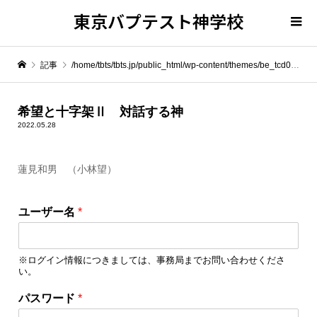
東京バプテスト神学校
記事
/home/tbts/tbts.jp/public_html/wp-content/themes/be_tcd076/template-parts/breadcrumb.php on line
" itemprop="item">
希望と十字架Ⅱ 対話する神
2022.05.28
Warning
: Undefined array key 0 in
/home/tbts/tbts.jp/public_html/wp-content/themes/be_tcd076/template-parts/breadcrumb.php
蓮見和男 （小林望）
Warning
: Attempt to read property "name" on null in
/home/tbts/tbts.jp/public_html/wp-content/themes/be_tcd076/template-parts/breadcrumb.php
ユーザー名
*
希望と十字架Ⅱ 対話する神
※ログイン情報につきましては、事務局までお問い合わせくださ
い。
パ
パスワード
*
ス