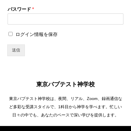
*
パスワード
*
ロ
グ
イ
ン
ロ
ログイン情報を保存
情
グ
報
イ
を
送信
ン
保
情
存
報
パ
を
ス
保
ワ
存
ー
東京バプテスト神学校
ド
東京バプテスト神学校は、夜間、リアル、Zoom、録画通信な
ど多彩な受講スタイルで、1科目から神学を学べます。忙しい
日々の中でも、あなたのペースで深い学びを提供します。