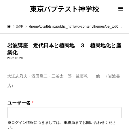
東京バプテスト神学校
記事
/home/tbts/tbts.jp/public_html/wp-content/themes/be_tcd076/template-parts/breadcrumb.php on line
" itemprop="item">
岩波講座 近代日本と植民地 ３ 植民地化と産
業化
Warning
: Undefined array key 0 in
/home/tbts/tbts.jp/public_html/wp-content/themes/be_tcd076/template-parts/breadcrumb.php
2022.05.28
大江志乃夫・浅田喬二・三谷太一郎・後藤乾一 他 （岩波書
Warning
: Attempt to read property "name" on null in
/home/tbts/tbts.jp/public_html/wp-content/themes/be_tcd076/template-parts/breadcrumb.php
店）
岩波講座 近代日本と植民地 ３ 植民地化と産業化
ユーザー名
*
※ログイン情報につきましては、事務局までお問い合わせくださ
い。