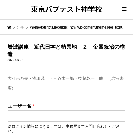
東京バプテスト神学校
記事
/home/tbts/tbts.jp/public_html/wp-content/themes/be_tcd076/template-parts/breadcrumb.php on line
" itemprop="item">
岩波講座 近代日本と植民地 ２ 帝国統治の構
造
Warning
: Undefined array key 0 in
/home/tbts/tbts.jp/public_html/wp-content/themes/be_tcd076/template-parts/breadcrumb.php
2022.05.28
大江志乃夫・浅田喬二・三谷太一郎・後藤乾一 他 （岩波書
Warning
: Attempt to read property "name" on null in
/home/tbts/tbts.jp/public_html/wp-content/themes/be_tcd076/template-parts/breadcrumb.php
店）
岩波講座 近代日本と植民地 ２ 帝国統治の構造
ユーザー名
*
※ログイン情報につきましては、事務局までお問い合わせくださ
い。