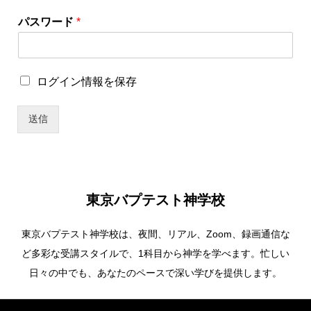
ロ
パスワード
*
グ
イ
ン
情
ロ
ログイン情報を保存
報
グ
を
イ
保
送信
ン
存
情
ロ
報
グ
を
イ
保
ン
存
情
東京バプテスト神学校
報
を
東京バプテスト神学校は、夜間、リアル、Zoom、録画通信な
保
存
ど多彩な受講スタイルで、1科目から神学を学べます。忙しい
パ
日々の中でも、あなたのペースで深い学びを提供します。
ス
ワ
ー