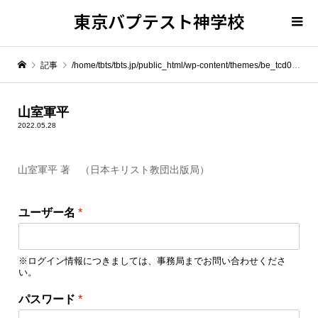
東京バプテスト神学校
記事
/home/tbts/tbts.jp/public_html/wp-content/themes/be_tcd076/template-parts/breadcrumb.php on line
" itemprop="item">
山室軍平
2022.05.28
Warning
: Undefined array key 0 in
/home/tbts/tbts.jp/public_html/wp-content/themes/be_tcd076/template-parts/breadcrumb.php
山室軍平 著 （日本キリスト教団出版局）
Warning
: Attempt to read property "name" on null in
/home/tbts/tbts.jp/public_html/wp-content/themes/be_tcd076/template-parts/breadcrumb.php
ユーザー名
*
山室軍平
※ログイン情報につきましては、事務局までお問い合わせくださ
い。
パ
パスワード
*
ス