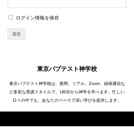
ワ
ー
ド
ロ
ログイン情報を保存
*
グ
ユ
イ
ー
送信
ン
ザ
情
ー
報
名
を
保
存
東京バプテスト神学校
東京バプテスト神学校は、夜間、リアル、Zoom、録画通信な
ど多彩な受講スタイルで、1科目から神学を学べます。忙しい
日々の中でも、あなたのペースで深い学びを提供します。
Copyright ©
東京バプテスト神学校. All Rights Reserved.