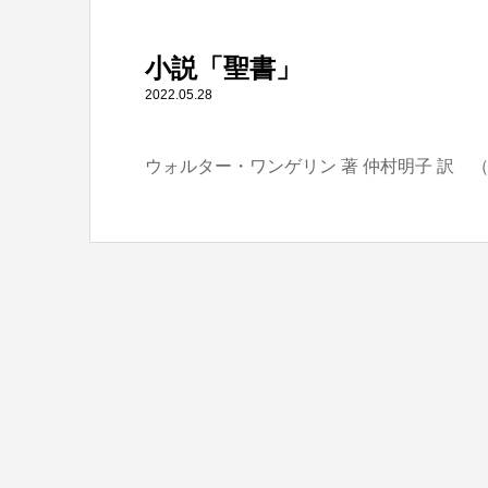
" itemprop="item">
小説「聖書」
Warning
: Undefined array key 0 in
/home/tbts/tbts.jp/pu
2022.05.28
ウォルター・ワンゲリン 著 仲村明子 訳 
Warning
: Attempt to read property "name" on null in
/home/t
小説「聖書」