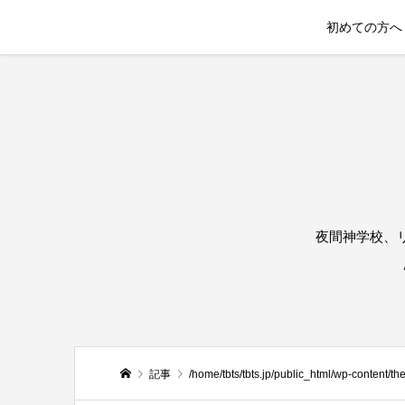
初めての方へ
夜間神学校、
記事
/home/tbts/tbts.jp/public_html/wp-content/