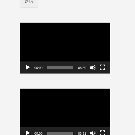
送信
ン
保
情
存
報
ロ
を
グ
保
動
イ
存
画
ン
プ
情
レ
報
ー
を
保
ヤ
存
ー
00:00
08:50
動
画
プ
レ
ー
ヤ
ー
00:00
03:21