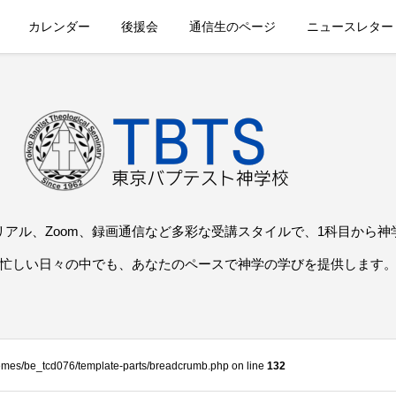
カレンダー
後援会
通信生のページ
ニュースレター
リアル、Zoom、録画通信など多彩な受講スタイルで、1科目から神
忙しい日々の中でも、あなたのペースで神学の学びを提供します
themes/be_tcd076/template-parts/breadcrumb.php on line
132