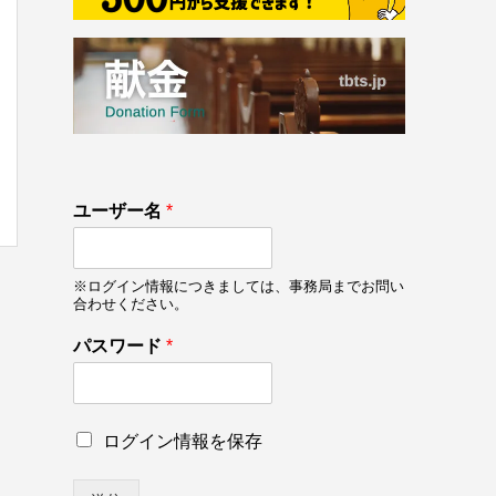
133
ユーザー名
*
on line
133
※ログイン情報につきましては、事務局までお問い
合わせください。
*
パスワード
*
ロ
グ
イ
ン
ロ
ログイン情報を保存
情
グ
報
イ
を