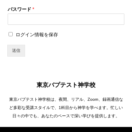
ユ
パスワード
*
ー
ザ
ー
名
ロ
ログイン情報を保存
*
グ
ロ
イ
グ
送信
ン
イ
情
ン
報
情
を
報
保
を
存
保
東京バプテスト神学校
存
東京バプテスト神学校は、夜間、リアル、Zoom、録画通信な
ど多彩な受講スタイルで、1科目から神学を学べます。忙しい
日々の中でも、あなたのペースで深い学びを提供します。