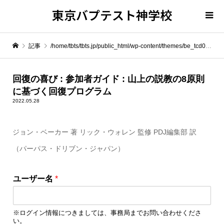
東京バプテスト神学校
記事
/home/tbts/tbts.jp/public_html/wp-content/themes/be_tcd076/template-parts/breadcrumb.php on line
" itemprop="item">
回復の喜び : 参加者ガイド : 山上の説教の8原則
に基づく回復プログラム
Warning
: Undefined array key 0 in
/home/tbts/tbts.jp/public_html/wp-content/themes/be_tcd076/template-parts/breadcrumb.php
2022.05.28
ジョン・ベーカー 著 リック・ウォレン 監修 PDJ編集部 訳
Warning
: Attempt to read property "name" on null in
/home/tbts/tbts.jp/public_html/wp-content/themes/be_tcd076/template-parts/breadcrumb.php
（パーパス・ドリブン・ジャパン）
回復の喜び : 参加者ガイド : 山上の説教の8原則に基づく回復プログラム
ユーザー名
*
※ログイン情報につきましては、事務局までお問い合わせくださ
い。