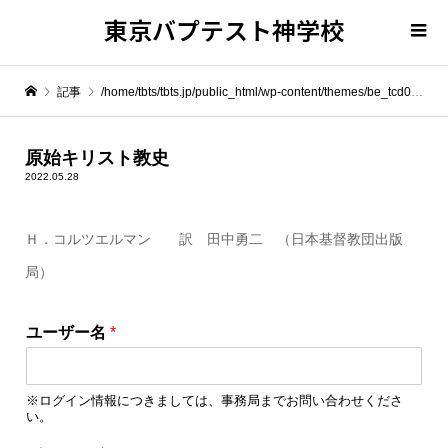
東京バプテスト神学校
記事
/home/tbts/tbts.jp/public_html/wp-content/themes/be_tcd076/template-parts/breadcrumb.php on line
" itemprop="item">
原始キリスト教史
2022.05.28
Warning
: Undefined array key 0 in
/home/tbts/tbts.jp/public_html/wp-content/themes/be_tcd076/template-parts/breadcrumb.php
Ｈ．コルツエルマン 訳 田中勇二 （日本基督教団出版
局）
Warning
: Attempt to read property "name" on null in
/home/tbts/tbts.jp/public_html/wp-content/themes/be_tcd076/template-parts/breadcrumb.php
ユーザー名
*
原始キリスト教史
※ログイン情報につきましては、事務局までお問い合わせくださ
い。