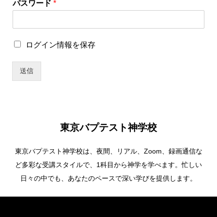
パスワード
*
ロ
ロ
ログイン情報を保存
グ
グ
イ
イ
ン
送信
ン
情
情
報
報
を
を
保
保
存
存
*
東京バプテスト神学校
ユ
ー
東京バプテスト神学校は、夜間、リアル、Zoom、録画通信な
ザ
ー
ど多彩な受講スタイルで、1科目から神学を学べます。忙しい
名
日々の中でも、あなたのペースで深い学びを提供します。
Copyright ©
東京バプテスト神学校. All Rights Reserved.