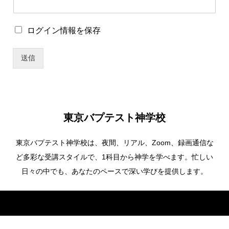
*
ロ
ログイン情報を保存
パ
グ
ス
イ
ワ
送信
ン
ー
情
ド
報
パ
を
ス
保
ワ
存
ー
東京バプテスト神学校
ド
東京バプテスト神学校は、夜間、リアル、Zoom、録画通信な
ど多彩な受講スタイルで、1科目から神学を学べます。忙しい
日々の中でも、あなたのペースで深い学びを提供します。
Copyright ©
東京バプテスト神学校. All Rights Reserved.