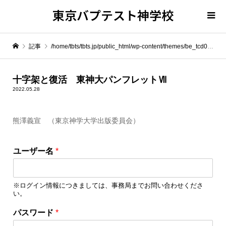
東京バプテスト神学校
記事
/home/tbts/tbts.jp/public_html/wp-content/themes/be_tcd076/template-parts/breadcrumb.php on line
" itemprop="item">
十字架と復活 東神大パンフレットⅦ
2022.05.28
Warning
: Undefined array key 0 in
/home/tbts/tbts.jp/public_html/wp-content/themes/be_tcd076/template-parts/breadcrumb.php
熊澤義宣 （東京神学大学出版委員会）
Warning
: Attempt to read property "name" on null in
/home/tbts/tbts.jp/public_html/wp-content/themes/be_tcd076/template-parts/breadcrumb.php
ユーザー名
*
十字架と復活 東神大パンフレットⅦ
※ログイン情報につきましては、事務局までお問い合わせくださ
い。
パスワード
*