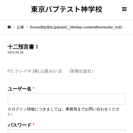
東京バプテスト神学校
記事
/home/tbts/tbts.jp/public_html/wp-content/themes/be_tcd076/template-parts/breadcrumb.php on line
" itemprop="item">
十二預言書Ⅰ
2022.05.28
Warning
: Undefined array key 0 in
/home/tbts/tbts.jp/public_html/wp-content/themes/be_tcd076/template-parts/breadcrumb.php
P.C.クレイギ [著] 山森みか 訳 （新教出版社）
Warning
: Attempt to read property "name" on null in
/home/tbts/tbts.jp/public_html/wp-content/themes/be_tcd076/template-parts/breadcrumb.php
ユーザー名
*
十二預言書Ⅰ
※ログイン情報につきましては、事務局までお問い合わせくださ
い。
パスワード
*