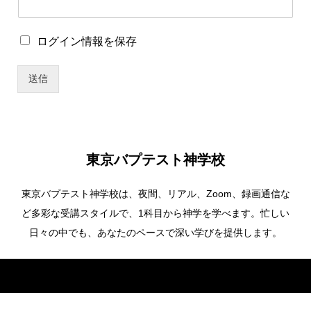
パ
ロ
ログイン情報を保存
ス
グ
ワ
イ
ー
送信
ン
ド
情
*
報
*
を
保
存
東京バプテスト神学校
東京バプテスト神学校は、夜間、リアル、Zoom、録画通信な
ど多彩な受講スタイルで、1科目から神学を学べます。忙しい
日々の中でも、あなたのペースで深い学びを提供します。
Copyright ©
東京バプテスト神学校. All Rights Reserved.