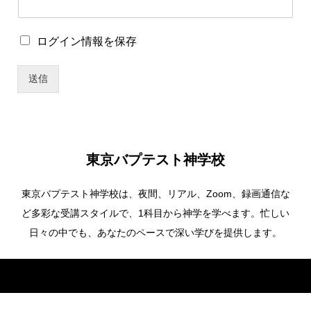
存
ロ
グ
ロ
ログイン情報を保存
イ
グ
ン
イ
情
送信
ン
報
情
を
報
保
を
存
保
ロ
存
グ
東京バプテスト神学校
イ
ン
東京バプテスト神学校は、夜間、リアル、Zoom、録画通信な
情
報
ど多彩な受講スタイルで、1科目から神学を学べます。忙しい
を
日々の中でも、あなたのペースで深い学びを提供します。
保
存
Copyright ©
東京バプテスト神学校. All Rights Reserved.