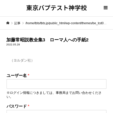
東京バプテスト神学校
記事
/home/tbts/tbts.jp/public_html/wp-content/themes/be_tcd076/template-parts/breadcrumb.php on line
" itemprop="item">
加藤常昭説教全集3 ローマ人への手紙2
2022.05.28
Warning
: Undefined array key 0 in
/home/tbts/tbts.jp/public_html/wp-content/themes/be_tcd076/template-parts/breadcrumb.php
（ヨルダン社）
ロ
Warning
: Attempt to read property "name" on null in
/home/tbts/tbts.jp/public_html/wp-content/themes/be_tcd076/template-parts/breadcrumb.php
ユーザー名
*
グ
イ
加藤常昭説教全集3 ローマ人への手紙2
ン
※ログイン情報につきましては、事務局までお問い合わせくださ
情
い。
報
を
パスワード
*
保