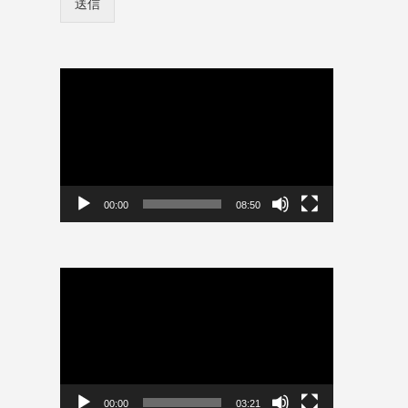
送信
ン
ユ
情
ー
報
ザ
を
ー
保
動
名
存
画
プ
レ
ー
ヤ
ー
00:00
08:50
動
画
プ
レ
ー
ヤ
ー
00:00
03:21