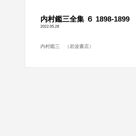
" itemprop="item">
内村鑑三全集 ６ 1898-1899
Warning
: Undefined array key 0 in
/home/tbts/tbts.jp/pu
2022.05.28
内村鑑三 （岩波書店）
Warning
: Attempt to read property "name" on null in
/home/t
内村鑑三全集 ６ 1898-1899