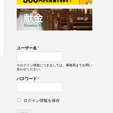
133
ロ
ユーザー名
*
on line
133
グ
イ
ン
※ログイン情報につきましては、事務局までお問い
情
合わせください。
報
を
パスワード
*
保
存
パ
ス
ロ
ログイン情報を保存
ワ
グ
ー
イ
ド