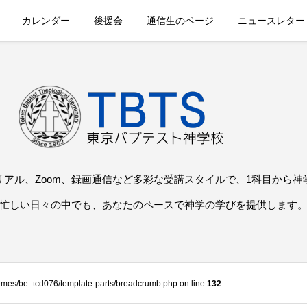
カレンダー
後援会
通信生のページ
ニュースレター
リアル、Zoom、録画通信など多彩な受講スタイルで、1科目から神
忙しい日々の中でも、あなたのペースで神学の学びを提供します
themes/be_tcd076/template-parts/breadcrumb.php on line
132