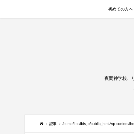
初めての方へ
夜間神学校、
記事
/home/tbts/tbts.jp/public_html/wp-content/