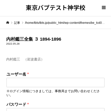
東京バプテスト神学校
記事
/home/tbts/tbts.jp/public_html/wp-content/themes/be_tcd076/template-parts/breadcrumb.php on line
" itemprop="item">
内村鑑三全集 ３ 1894-1896
2022.05.28
Warning
: Undefined array key 0 in
/home/tbts/tbts.jp/public_html/wp-content/themes/be_tcd076/template-parts/breadcrumb.php
内村鑑三 （岩波書店）
*
Warning
: Attempt to read property "name" on null in
/home/tbts/tbts.jp/public_html/wp-content/themes/be_tcd076/template-parts/breadcrumb.php
ユーザー名
*
パ
ス
内村鑑三全集 ３ 1894-1896
ワ
※ログイン情報につきましては、事務局までお問い合わせくださ
ー
い。
ド
*
パスワード
*