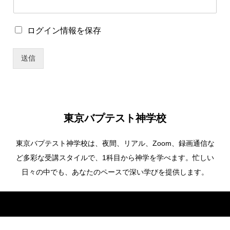
ロ
ログイン情報を保存
グ
イ
送信
ン
情
報
を
保
存
東京バプテスト神学校
東京バプテスト神学校は、夜間、リアル、Zoom、録画通信な
ど多彩な受講スタイルで、1科目から神学を学べます。忙しい
日々の中でも、あなたのペースで深い学びを提供します。
Copyright ©
東京バプテスト神学校. All Rights Reserved.