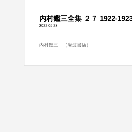
" itemprop="item">
内村鑑三全集 ２７ 1922-192
Warning
: Undefined array key 0 in
/home/tbts/tbts.jp/pu
2022.05.28
内村鑑三 （岩波書店）
Warning
: Attempt to read property "name" on null in
/home/t
内村鑑三全集 ２７ 1922-1923