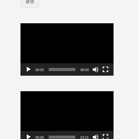
送信
ン
ド
情
報
を
保
動
存
画
プ
レ
ー
ヤ
ー
00:00
08:50
動
画
プ
レ
ー
ヤ
ー
00:00
03:21