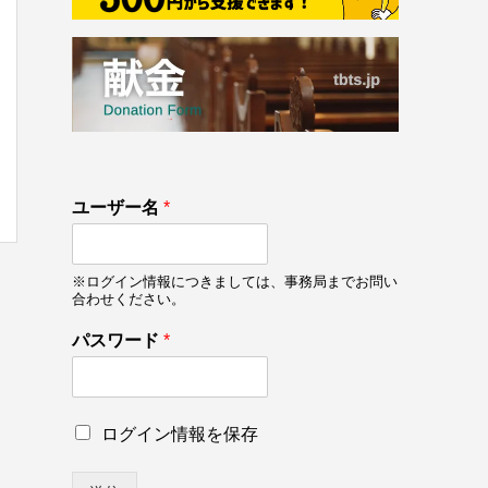
133
ユ
ユーザー名
*
on line
133
ー
ザ
ー
※ログイン情報につきましては、事務局までお問い
名
合わせください。
ユ
ー
パスワード
*
ザ
ー
名
パ
ロ
ログイン情報を保存
ス
グ
ワ
イ
ー