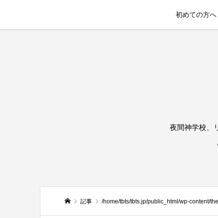
初めての方へ
夜間神学校、
記事
/home/tbts/tbts.jp/public_html/wp-content/