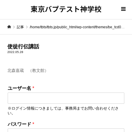
東京バプテスト神学校
記事
/home/tbts/tbts.jp/public_html/wp-content/themes/be_tcd076/template-parts/breadcrumb.php on line
" itemprop="item">
使徒行伝講話
2022.05.28
Warning
: Undefined array key 0 in
/home/tbts/tbts.jp/public_html/wp-content/themes/be_tcd076/template-parts/breadcrumb.php
北森嘉蔵 （教文館）
Warning
: Attempt to read property "name" on null in
/home/tbts/tbts.jp/public_html/wp-content/themes/be_tcd076/template-parts/breadcrumb.php
ユーザー名
*
使徒行伝講話
※ログイン情報につきましては、事務局までお問い合わせくださ
い。
ロ
パスワード
*
グ