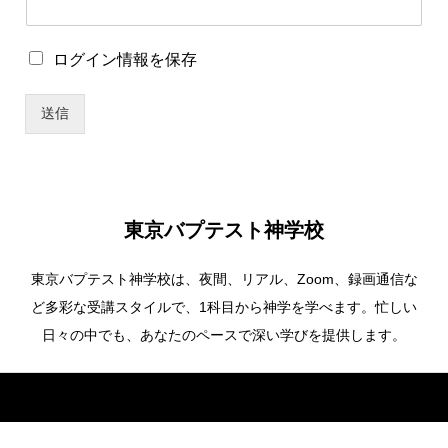
イ
ン
情
ロ
ログイン情報を保存
報
グ
を
イ
保
送信
ン
存
情
ユ
報
ー
を
ザ
保
ー
存
名
東京バプテスト神学校
ユ
ー
東京バプテスト神学校は、夜間、リアル、Zoom、録画通信な
ザ
ー
ど多彩な受講スタイルで、1科目から神学を学べます。忙しい
名
日々の中でも、あなたのペースで深い学びを提供します。
Copyright ©
東京バプテスト神学校. All Rights Reserved.