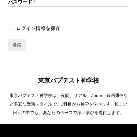
パスワード
*
ユ
ロ
ログイン情報を保存
ー
グ
ザ
イ
ー
送信
ン
名
情
*
報
ロ
を
グ
保
イ
存
ン
東京バプテスト神学校
情
報
東京バプテスト神学校は、夜間、リアル、Zoom、録画通信な
を
保
ど多彩な受講スタイルで、1科目から神学を学べます。忙しい
存
日々の中でも、あなたのペースで深い学びを提供します。
Copyright ©
東京バプテスト神学校. All Rights Reserved.