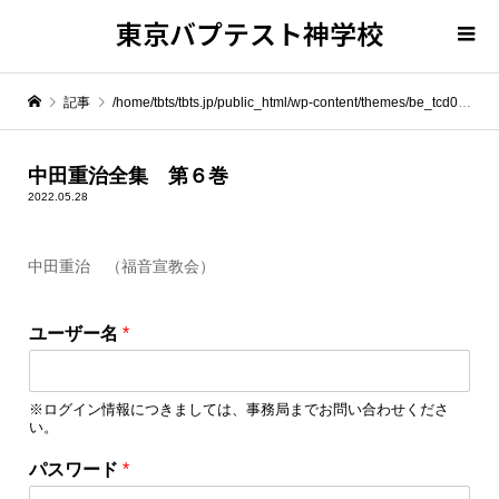
東京バプテスト神学校
記事
/home/tbts/tbts.jp/public_html/wp-content/themes/be_tcd076/template-parts/breadcrumb.php on line
" itemprop="item">
中田重治全集 第６巻
2022.05.28
Warning
: Undefined array key 0 in
/home/tbts/tbts.jp/public_html/wp-content/themes/be_tcd076/template-parts/breadcrumb.php
中田重治 （福音宣教会）
Warning
: Attempt to read property "name" on null in
/home/tbts/tbts.jp/public_html/wp-content/themes/be_tcd076/template-parts/breadcrumb.php
ユーザー名
*
中田重治全集 第６巻
※ログイン情報につきましては、事務局までお問い合わせくださ
い。
*
パスワード
*
*