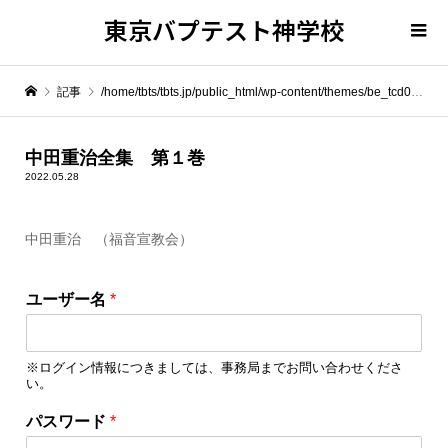
東京バプテスト神学校
記事
/home/tbts/tbts.jp/public_html/wp-content/themes/be_tcd076/template-parts/breadcrumb.php on line
" itemprop="item">
中田重治全集 第１巻
2022.05.28
Warning
: Undefined array key 0 in
/home/tbts/tbts.jp/public_html/wp-content/themes/be_tcd076/template-parts/breadcrumb.php
中田重治 （福音宣教会）
Warning
: Attempt to read property "name" on null in
/home/tbts/tbts.jp/public_html/wp-content/themes/be_tcd076/template-parts/breadcrumb.php
ユーザー名
*
中田重治全集 第１巻
※ログイン情報につきましては、事務局までお問い合わせくださ
い。
パスワード
*