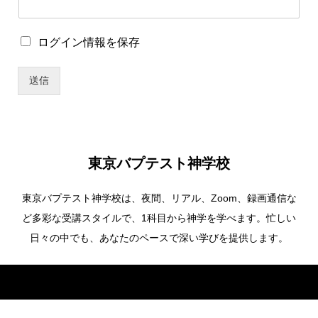
ロ
ロ
ログイン情報を保存
グ
グ
イ
イ
ン
送信
ン
情
情
報
報
を
を
保
保
存
存
ロ
東京バプテスト神学校
グ
イ
東京バプテスト神学校は、夜間、リアル、Zoom、録画通信な
ン
情
ど多彩な受講スタイルで、1科目から神学を学べます。忙しい
報
日々の中でも、あなたのペースで深い学びを提供します。
を
保
存
Copyright ©
東京バプテスト神学校. All Rights Reserved.
パ
ス
ワ