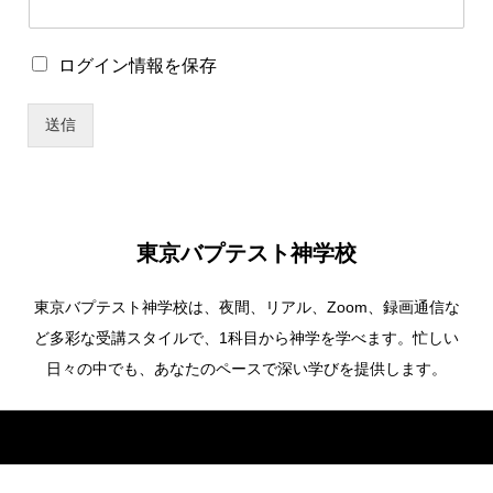
ユ
ー
ザ
ロ
ログイン情報を保存
ー
グ
名
イ
送信
ン
情
報
を
保
存
東京バプテスト神学校
東京バプテスト神学校は、夜間、リアル、Zoom、録画通信な
ど多彩な受講スタイルで、1科目から神学を学べます。忙しい
日々の中でも、あなたのペースで深い学びを提供します。
Copyright ©
東京バプテスト神学校. All Rights Reserved.