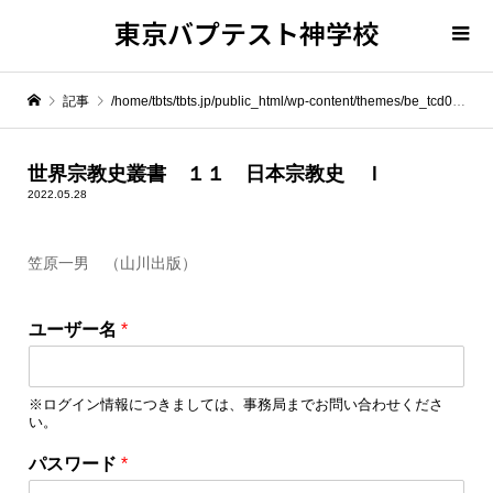
東京バプテスト神学校
記事
/home/tbts/tbts.jp/public_html/wp-content/themes/be_tcd076/template-parts/breadcrumb.php on line
" itemprop="item">
世界宗教史叢書 １１ 日本宗教史 Ｉ
2022.05.28
Warning
: Undefined array key 0 in
/home/tbts/tbts.jp/public_html/wp-content/themes/be_tcd076/template-parts/breadcrumb.php
笠原一男 （山川出版）
Warning
: Attempt to read property "name" on null in
/home/tbts/tbts.jp/public_html/wp-content/themes/be_tcd076/template-parts/breadcrumb.php
ユーザー名
*
世界宗教史叢書 １１ 日本宗教史 Ｉ
※ログイン情報につきましては、事務局までお問い合わせくださ
い。
*
パスワード
*
*