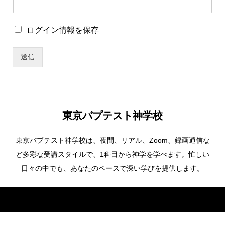
グ
イ
ン
ロ
ログイン情報を保存
情
グ
報
イ
を
送信
ン
保
情
存
報
*
を
保
存
東京バプテスト神学校
東京バプテスト神学校は、夜間、リアル、Zoom、録画通信な
ど多彩な受講スタイルで、1科目から神学を学べます。忙しい
日々の中でも、あなたのペースで深い学びを提供します。
Copyright ©
東京バプテスト神学校. All Rights Reserved.