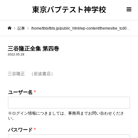
東京バプテスト神学校
記事
/home/tbts/tbts.jp/public_html/wp-content/themes/be_tcd076/template-parts/breadcrumb.php on line
" itemprop="item">
三谷隆正全集 第四巻
2022.05.28
Warning
: Undefined array key 0 in
/home/tbts/tbts.jp/public_html/wp-content/themes/be_tcd076/template-parts/breadcrumb.php
三谷隆正 （岩波書店）
Warning
: Attempt to read property "name" on null in
/home/tbts/tbts.jp/public_html/wp-content/themes/be_tcd076/template-parts/breadcrumb.php
ユーザー名
*
三谷隆正全集 第四巻
※ログイン情報につきましては、事務局までお問い合わせくださ
い。
*
パスワード
*
ロ