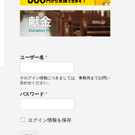
133
ユーザー名
*
on line
133
※ログイン情報につきましては、事務局までお問い
合わせください。
ユ
パスワード
*
ー
ザ
ー
名
ロ
ログイン情報を保存
ロ
グ
グ
イ
イ