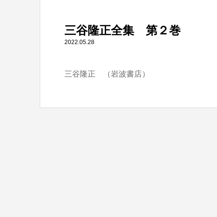
" itemprop="item">
三谷隆正全集 第２巻
Warning
: Undefined array key 0 in
/home/tbts/tbts.jp/pu
2022.05.28
三谷隆正 （岩波書店）
Warning
: Attempt to read property "name" on null in
/home/t
三谷隆正全集 第２巻