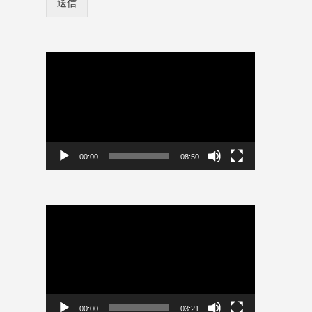
送信
ン
ン
情
情
報
報
を
を
保
動
保
存
画
存
プ
*
レ
ー
ヤ
ー
00:00
08:50
動
画
プ
レ
ー
ヤ
ー
00:00
03:21