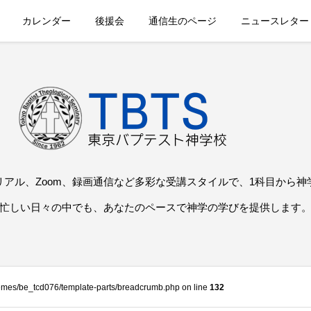
カレンダー
後援会
通信生のページ
ニュースレター
リアル、Zoom、録画通信など多彩な受講スタイルで、1科目から神
忙しい日々の中でも、あなたのペースで神学の学びを提供します
themes/be_tcd076/template-parts/breadcrumb.php on line
132