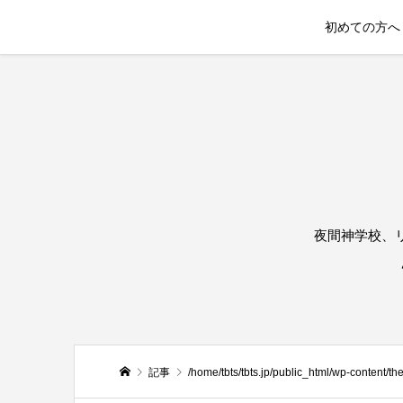
初めての方へ
夜間神学校、
記事
/home/tbts/tbts.jp/public_html/wp-content/