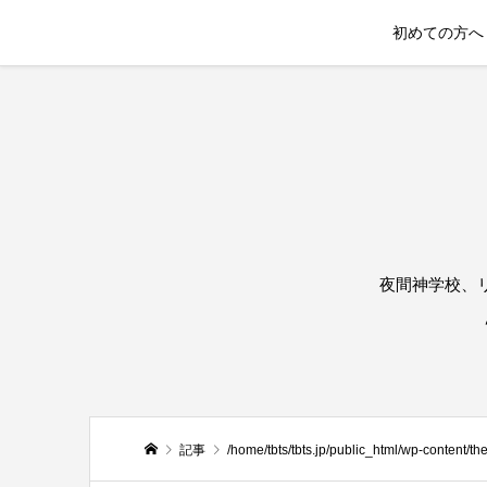
初めての方へ
夜間神学校、
記事
/home/tbts/tbts.jp/public_html/wp-content/