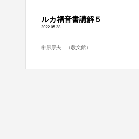
" itemprop="item">
ルカ福音書講解５
Warning
: Undefined array key 0 in
/home/tbts/tbts.jp/pu
2022.05.28
榊原康夫 （教文館）
Warning
: Attempt to read property "name" on null in
/home/t
ルカ福音書講解５