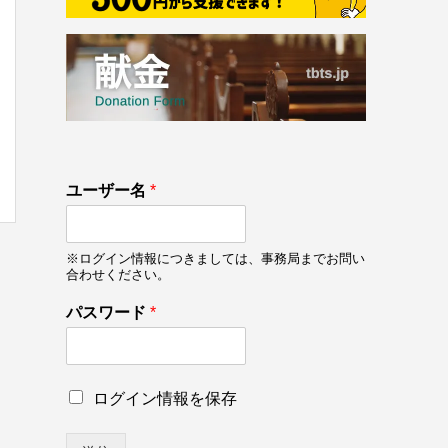
133
ユーザー名
*
on line
133
※ログイン情報につきましては、事務局までお問い
合わせください。
パスワード
*
*
ロ
ログイン情報を保存
パ
グ
ス
イ
ワ