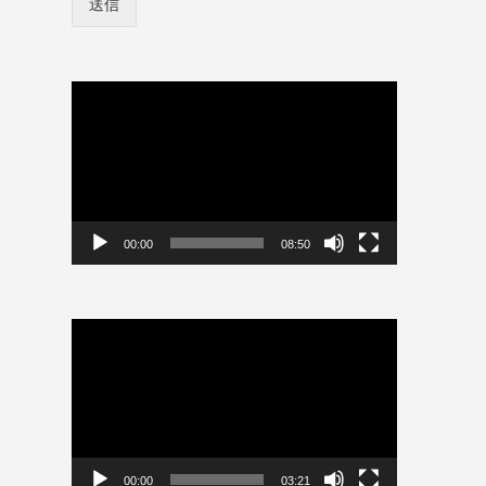
送信
ン
ー
情
ド
報
*
を
保
動
存
画
プ
レ
ー
ヤ
ー
00:00
08:50
動
画
プ
レ
ー
ヤ
ー
00:00
03:21