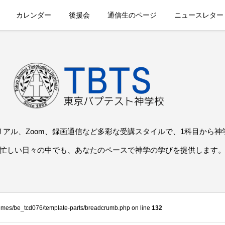
カレンダー
後援会
通信生のページ
ニュースレター
リアル、Zoom、録画通信など多彩な受講スタイルで、1科目から神
忙しい日々の中でも、あなたのペースで神学の学びを提供します
themes/be_tcd076/template-parts/breadcrumb.php on line
132