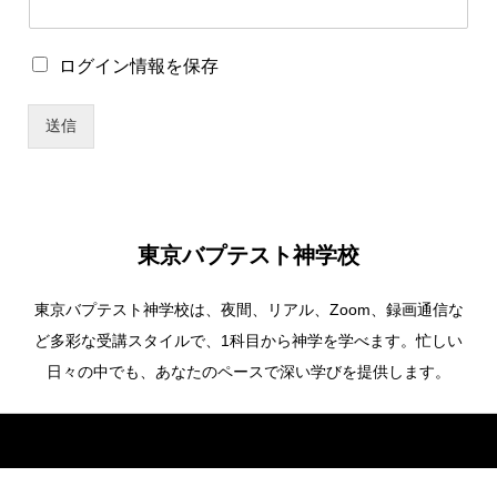
*
ロ
ログイン情報を保存
*
グ
ユ
イ
ー
送信
ン
ザ
情
ー
報
名
を
保
存
東京バプテスト神学校
東京バプテスト神学校は、夜間、リアル、Zoom、録画通信な
ど多彩な受講スタイルで、1科目から神学を学べます。忙しい
日々の中でも、あなたのペースで深い学びを提供します。
Copyright ©
東京バプテスト神学校. All Rights Reserved.