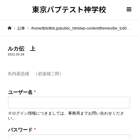
東京バプテスト神学校
記事
/home/tbts/tbts.jp/public_html/wp-content/themes/be_tcd076/template-parts/breadcrumb.php on line
" itemprop="item">
ルカ伝 上
2022.05.28
Warning
: Undefined array key 0 in
/home/tbts/tbts.jp/public_html/wp-content/themes/be_tcd076/template-parts/breadcrumb.php
矢内原忠雄 （岩波雄二郎）
Warning
: Attempt to read property "name" on null in
/home/tbts/tbts.jp/public_html/wp-content/themes/be_tcd076/template-parts/breadcrumb.php
ユーザー名
*
ルカ伝 上
※ログイン情報につきましては、事務局までお問い合わせくださ
い。
パスワード
*