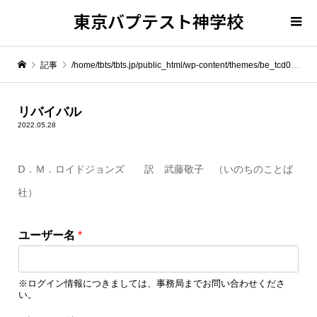
東京バプテスト神学校
記事
/home/tbts/tbts.jp/public_html/wp-content/themes/be_tcd076/template-parts/breadcrumb.php on line
" itemprop="item">
リバイバル
2022.05.28
Warning
: Undefined array key 0 in
/home/tbts/tbts.jp/public_html/wp-content/themes/be_tcd076/template-parts/breadcrumb.php
Ⅾ．Ｍ．ロイドジョンズ 訳 武藤敬子 （いのちのことば
社）
Warning
: Attempt to read property "name" on null in
/home/tbts/tbts.jp/public_html/wp-content/themes/be_tcd076/template-parts/breadcrumb.php
ロ
ユーザー名
*
グ
リバイバル
イ
ン
※ログイン情報につきましては、事務局までお問い合わせくださ
情
い。
報
を