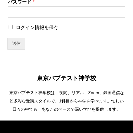
パスワード
*
保
存
パ
ス
ロ
ログイン情報を保存
ワ
グ
ー
イ
ド
送信
ン
ロ
情
グ
報
イ
を
ン
保
情
存
報
東京バプテスト神学校
を
保
東京バプテスト神学校は、夜間、リアル、Zoom、録画通信な
存
ど多彩な受講スタイルで、1科目から神学を学べます。忙しい
日々の中でも、あなたのペースで深い学びを提供します。
Copyright ©
東京バプテスト神学校. All Rights Reserved.