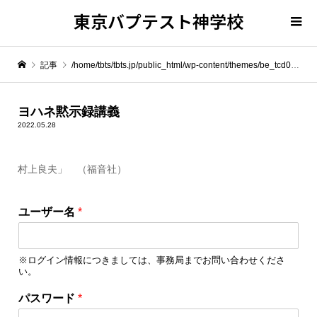
東京バプテスト神学校
記事
/home/tbts/tbts.jp/public_html/wp-content/themes/be_tcd076/template-parts/breadcrumb.php on line
" itemprop="item">
ヨハネ黙示録講義
2022.05.28
Warning
: Undefined array key 0 in
/home/tbts/tbts.jp/public_html/wp-content/themes/be_tcd076/template-parts/breadcrumb.php
村上良夫」 （福音社）
ロ
Warning
: Attempt to read property "name" on null in
/home/tbts/tbts.jp/public_html/wp-content/themes/be_tcd076/template-parts/breadcrumb.php
ユーザー名
*
グ
イ
ヨハネ黙示録講義
ン
※ログイン情報につきましては、事務局までお問い合わせくださ
情
い。
報
を
パスワード
*
保