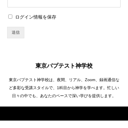
存
ユ
ー
ロ
ログイン情報を保存
ザ
グ
ー
イ
名
送信
ン
ユ
情
ー
報
ザ
を
ー
保
名
存
東京バプテスト神学校
東京バプテスト神学校は、夜間、リアル、Zoom、録画通信な
ど多彩な受講スタイルで、1科目から神学を学べます。忙しい
日々の中でも、あなたのペースで深い学びを提供します。
Copyright ©
東京バプテスト神学校. All Rights Reserved.