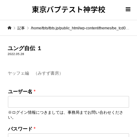
東京バプテスト神学校
記事
/home/tbts/tbts.jp/public_html/wp-content/themes/be_tcd076/template-parts/breadcrumb.php on line
" itemprop="item">
ユング自伝 １
2022.05.28
Warning
: Undefined array key 0 in
/home/tbts/tbts.jp/public_html/wp-content/themes/be_tcd076/template-parts/breadcrumb.php
ヤッフェ編 （みすず書房）
Warning
: Attempt to read property "name" on null in
/home/tbts/tbts.jp/public_html/wp-content/themes/be_tcd076/template-parts/breadcrumb.php
ユーザー名
*
ユング自伝 １
※ログイン情報につきましては、事務局までお問い合わせくださ
い。
パスワード
*