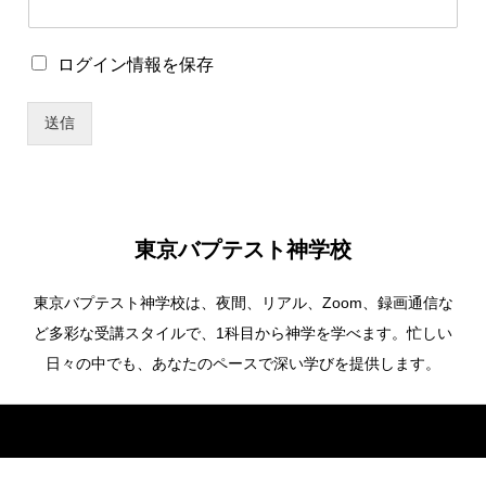
パ
ロ
ログイン情報を保存
ス
グ
ワ
イ
ー
送信
ン
ド
情
ユ
報
ー
を
ザ
保
ー
存
名
東京バプテスト神学校
*
東京バプテスト神学校は、夜間、リアル、Zoom、録画通信な
ど多彩な受講スタイルで、1科目から神学を学べます。忙しい
日々の中でも、あなたのペースで深い学びを提供します。
Copyright ©
東京バプテスト神学校. All Rights Reserved.