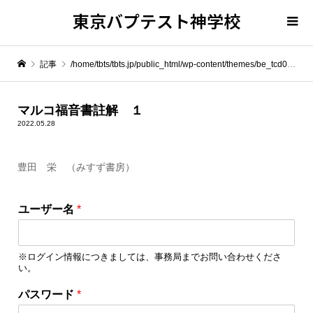
東京バプテスト神学校
記事
/home/tbts/tbts.jp/public_html/wp-content/themes/be_tcd076/template-parts/breadcrumb.php on line
" itemprop="item">
マルコ福音書註解 １
2022.05.28
Warning
: Undefined array key 0 in
/home/tbts/tbts.jp/public_html/wp-content/themes/be_tcd076/template-parts/breadcrumb.php
豊田 栄 （みすず書房）
Warning
: Attempt to read property "name" on null in
/home/tbts/tbts.jp/public_html/wp-content/themes/be_tcd076/template-parts/breadcrumb.php
ユーザー名
*
マルコ福音書註解 １
※ログイン情報につきましては、事務局までお問い合わせくださ
い。
ユ
パスワード
*
ー