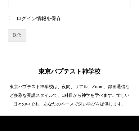
ザ
ー
名
ロ
ログイン情報を保存
*
グ
パ
イ
ス
送信
ン
ワ
情
ー
報
ド
を
保
存
東京バプテスト神学校
東京バプテスト神学校は、夜間、リアル、Zoom、録画通信な
ど多彩な受講スタイルで、1科目から神学を学べます。忙しい
日々の中でも、あなたのペースで深い学びを提供します。
Copyright ©
東京バプテスト神学校. All Rights Reserved.