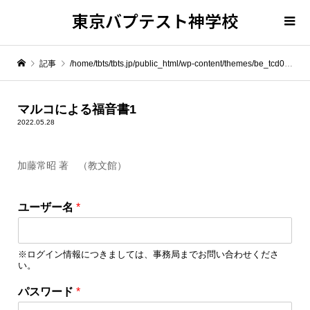
東京バプテスト神学校
記事
/home/tbts/tbts.jp/public_html/wp-content/themes/be_tcd076/template-parts/breadcrumb.php on line
" itemprop="item">
マルコによる福音書1
2022.05.28
Warning
: Undefined array key 0 in
/home/tbts/tbts.jp/public_html/wp-content/themes/be_tcd076/template-parts/breadcrumb.php
加藤常昭 著 （教文館）
ユ
Warning
: Attempt to read property "name" on null in
/home/tbts/tbts.jp/public_html/wp-content/themes/be_tcd076/template-parts/breadcrumb.php
ユーザー名
*
ー
ザ
マルコによる福音書1
ー
※ログイン情報につきましては、事務局までお問い合わせくださ
名
い。
ロ
グ
パスワード
*
イ