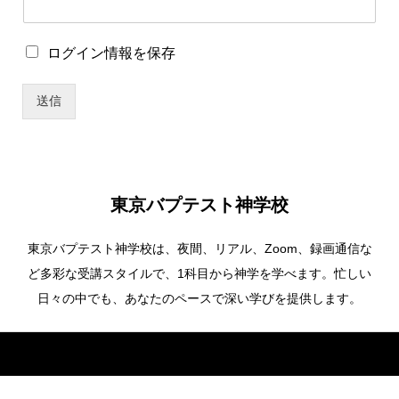
ン
情
報
ロ
ログイン情報を保存
を
グ
保
イ
存
送信
ン
*
情
報
を
保
存
東京バプテスト神学校
東京バプテスト神学校は、夜間、リアル、Zoom、録画通信な
ど多彩な受講スタイルで、1科目から神学を学べます。忙しい
日々の中でも、あなたのペースで深い学びを提供します。
Copyright ©
東京バプテスト神学校. All Rights Reserved.