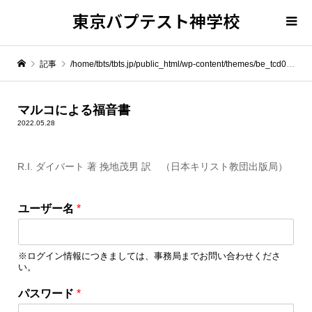
東京バプテスト神学校
記事
/home/tbts/tbts.jp/public_html/wp-content/themes/be_tcd076/template-parts/breadcrumb.php on line
" itemprop="item">
マルコによる福音書
2022.05.28
Warning
: Undefined array key 0 in
/home/tbts/tbts.jp/public_html/wp-content/themes/be_tcd076/template-parts/breadcrumb.php
R.I. ダイバート 著 挽地茂男 訳 （日本キリスト教団出版局）
Warning
: Attempt to read property "name" on null in
/home/tbts/tbts.jp/public_html/wp-content/themes/be_tcd076/template-parts/breadcrumb.php
ユーザー名
*
マルコによる福音書
※ログイン情報につきましては、事務局までお問い合わせくださ
い。
パ
パスワード
*
ス