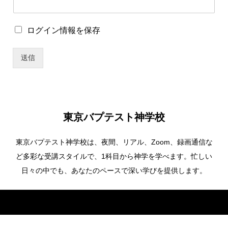
ワ
ー
ド
ロ
ログイン情報を保存
*
グ
パ
イ
ス
送信
ン
ワ
情
ー
報
ド
を
保
存
東京バプテスト神学校
東京バプテスト神学校は、夜間、リアル、Zoom、録画通信な
ど多彩な受講スタイルで、1科目から神学を学べます。忙しい
日々の中でも、あなたのペースで深い学びを提供します。
Copyright ©
東京バプテスト神学校. All Rights Reserved.