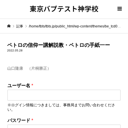
東京バプテスト神学校
記事
/home/tbts/tbts.jp/public_html/wp-content/themes/be_tcd076/template-parts/breadcrumb.php on line
" itemprop="item">
ペトロの信仰ー講解説教・ペトロの手紙一ー
2022.05.28
Warning
: Undefined array key 0 in
/home/tbts/tbts.jp/public_html/wp-content/themes/be_tcd076/template-parts/breadcrumb.php
山口隆康 （片桐勝正）
Warning
: Attempt to read property "name" on null in
/home/tbts/tbts.jp/public_html/wp-content/themes/be_tcd076/template-parts/breadcrumb.php
ユーザー名
*
ペトロの信仰ー講解説教・ペトロの手紙一ー
※ログイン情報につきましては、事務局までお問い合わせくださ
い。
ロ
パスワード
*
グ