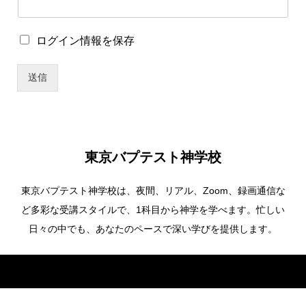
イ
ン
情
ロ
ログイン情報を保存
報
グ
を
イ
保
送信
ン
存
情
パ
報
ス
を
ワ
保
ー
存
ド
東京バプテスト神学校
ユ
ー
東京バプテスト神学校は、夜間、リアル、Zoom、録画通信な
ザ
ー
ど多彩な受講スタイルで、1科目から神学を学べます。忙しい
名
日々の中でも、あなたのペースで深い学びを提供します。
Copyright ©
東京バプテスト神学校. All Rights Reserved.