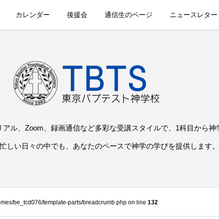
カレンダー
後援会
通信生のページ
ニュースレター
リアル、Zoom、録画通信など多彩な受講スタイルで、1科目から神
忙しい日々の中でも、あなたのペースで神学の学びを提供します
themes/be_tcd076/template-parts/breadcrumb.php on line
132