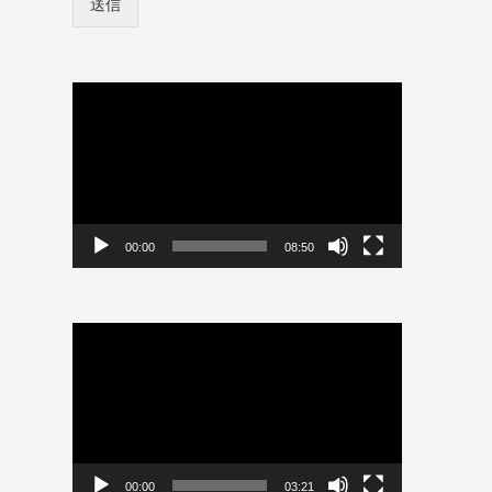
送信
ン
報
情
を
報
保
を
存
保
動
ユ
存
画
ー
プ
ザ
レ
ー
名
ー
ヤ
ー
00:00
08:50
動
画
プ
レ
ー
ヤ
ー
00:00
03:21