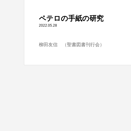
" itemprop="item">
ペテロの手紙の研究
Warning
: Undefined array key 0 in
/home/tbts/tbts.jp/pu
2022.05.28
柳田友信 （聖書図書刊行会）
Warning
: Attempt to read property "name" on null in
/home/t
ペテロの手紙の研究