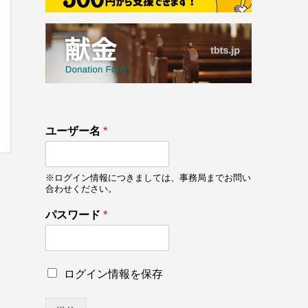
133
ロ
ユーザー名
*
on line
133
グ
イ
ン
※ログイン情報につきましては、事務局までお問い
情
合わせください。
報
を
パスワード
*
保
存
ロ
グ
ロ
ログイン情報を保存
イ
グ
ン
イ
情