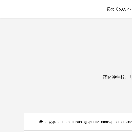
初めての方へ
夜間神学校、
記事
/home/tbts/tbts.jp/public_html/wp-content/