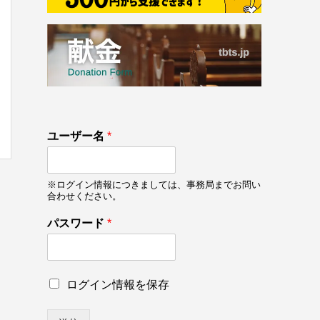
133
*
ユーザー名
*
on line
133
パ
ス
ワ
※ログイン情報につきましては、事務局までお問い
ー
合わせください。
ド
ロ
パスワード
*
グ
イ
ン
情
ロ
ログイン情報を保存
報
グ
を
イ
保