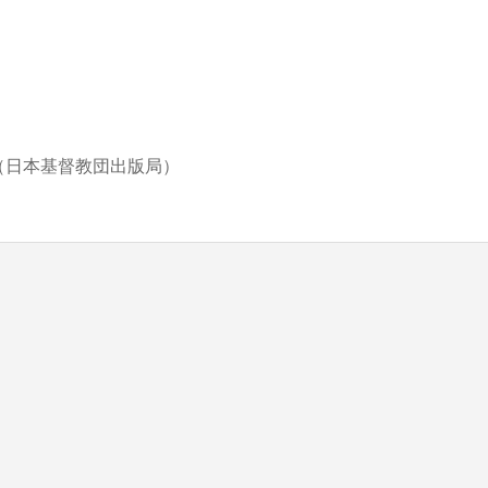
blic_html/wp-content/themes/be_tcd076/template-parts/breadcrumb.php
on line
日本基督教団出版局）
bts/tbts.jp/public_html/wp-content/themes/be_tcd076/template-parts/breadcrumb.php