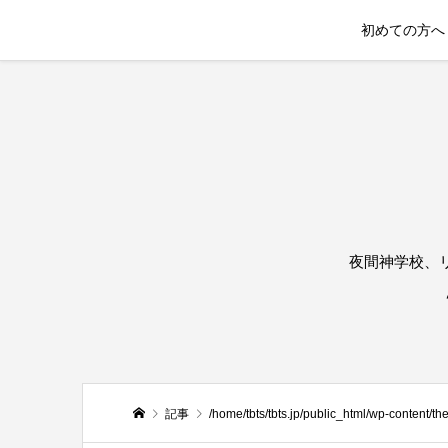
初めての方へ
夜間神学校、
記事
/home/tbts/tbts.jp/public_html/wp-content/