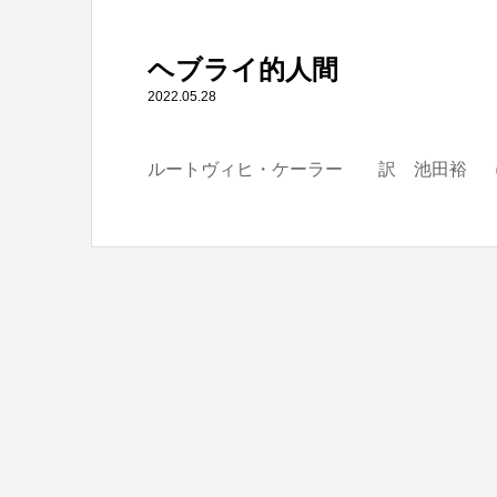
" itemprop="item">
ヘブライ的人間
Warning
: Undefined array key 0 in
/home/tbts/tbts.jp/pu
2022.05.28
ルートヴィヒ・ケーラー 訳 池田裕 （
Warning
: Attempt to read property "name" on null in
/home/t
ヘブライ的人間