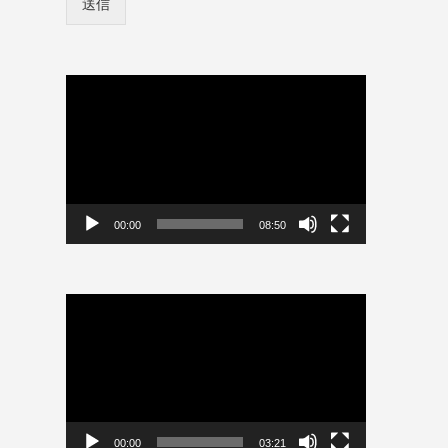
送信
ン
存
情
報
を
保
動
存
画
プ
レ
ー
ヤ
ー
00:00
08:50
動
画
プ
レ
ー
ヤ
ー
00:00
03:21