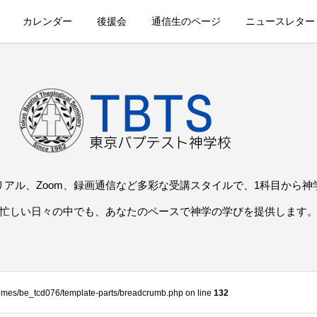
カレンダー
後援会
通信生のページ
ニュースレター
リアル、Zoom、録画通信など多彩な受講スタイルで、1科目から神
忙しい日々の中でも、あなたのペースで神学の学びを提供します
themes/be_tcd076/template-parts/breadcrumb.php on line
132