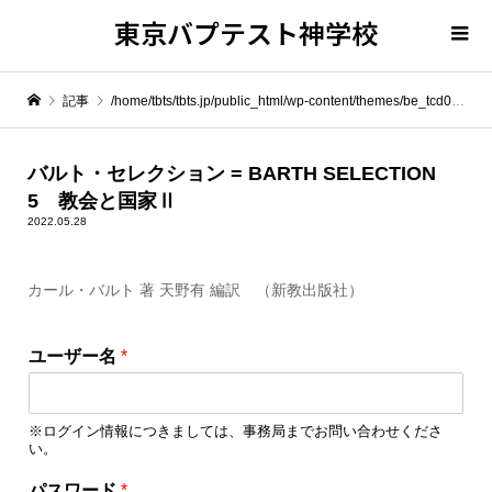
東京バプテスト神学校
記事
/home/tbts/tbts.jp/public_html/wp-content/themes/be_tcd076/template-parts/breadcrumb.php on line
" itemprop="item">
バルト・セレクション = BARTH SELECTION
5 教会と国家Ⅱ
Warning
: Undefined array key 0 in
/home/tbts/tbts.jp/public_html/wp-content/themes/be_tcd076/template-parts/breadcrumb.php
2022.05.28
カール・バルト 著 天野有 編訳 （新教出版社）
Warning
: Attempt to read property "name" on null in
/home/tbts/tbts.jp/public_html/wp-content/themes/be_tcd076/template-parts/breadcrumb.php
パ
ユーザー名
*
ス
バルト・セレクション = BARTH SELECTION 5 教会と国家Ⅱ
ワ
ー
※ログイン情報につきましては、事務局までお問い合わせくださ
ド
い。
ユ
ー
パスワード
*