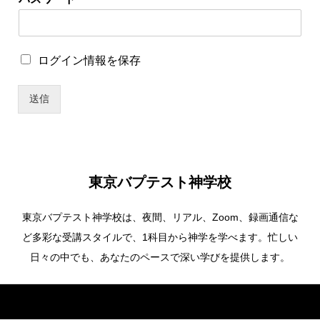
ザ
ー
名
パ
ロ
ログイン情報を保存
ス
グ
ワ
イ
ー
送信
ン
ド
情
報
を
保
存
東京バプテスト神学校
東京バプテスト神学校は、夜間、リアル、Zoom、録画通信な
ど多彩な受講スタイルで、1科目から神学を学べます。忙しい
日々の中でも、あなたのペースで深い学びを提供します。
Copyright ©
東京バプテスト神学校. All Rights Reserved.